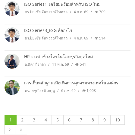
ISO Series1_เตรียมพร้อมสำหรับ ISO ใหม่
ดร.ปิยะชัย จันทรวงศ์ไพศาล
4 ก.ค. 69
709
ISO Series3_ESG คืออะไร
ดร.ปิยะชัย จันทรวงศ์ไพศาล
4 ก.ค. 69
514
HR จะเข้าข้างใครในโลกธุรกิจยุคใหม่
อ.ดิลก ถือกล้า
11 พ.ค. 69
541
การเก็บหลักฐานเมื่อเกิดการคุกคามทางเพศในองค์กร
ทนายชูเกียรติ เกตุชู
6 ก.พ. 69
1,008
1
2
3
4
5
6
7
8
9
10